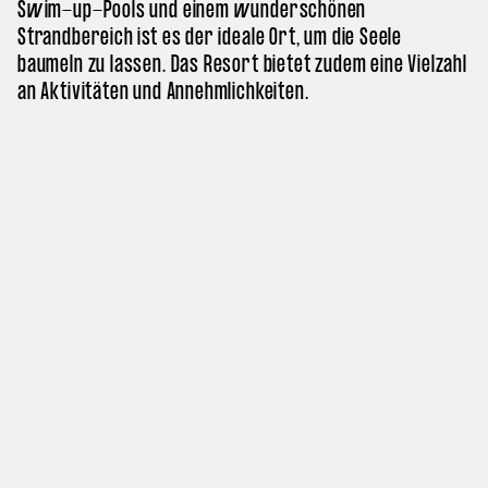
Swim-up-Pools und einem wunderschönen
Strandbereich ist es der ideale Ort, um die Seele
baumeln zu lassen. Das Resort bietet zudem eine Vielzahl
an Aktivitäten und Annehmlichkeiten.
Aktivitäten:
Erkunde die antiken Ruinen von Kos, genieße
das Fitnessstudio oder entspanne im umfangreichen
Wellnessbereich.
ASTIR ODYSSEUS KOS RESORT & SPA AUF CHECK24
Die schönsten Strände auf Kos