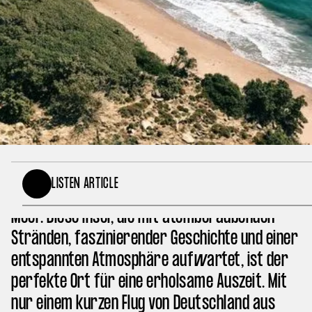
Kos, eine der malerischsten griechischen
LISTEN ARTICLE
Inseln, ist ein verstecktes Juwel im Ägäischen
Meer. Diese Insel, die mit atemberaubenden
Stränden, faszinierender Geschichte und einer
entspannten Atmosphäre aufwartet, ist der
perfekte Ort für eine erholsame Auszeit. Mit
nur einem kurzen Flug von Deutschland aus