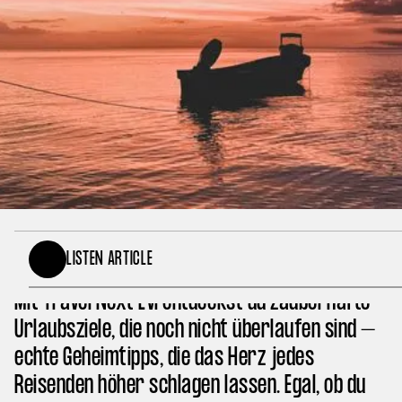
Bist du bereit für deinen nächsten Urlaub und
LISTEN ARTICLE
möchtest dem Massentourismus entfliehen?
Mit Travel Next Lvl entdeckst du zauberhafte
Urlaubsziele, die noch nicht überlaufen sind –
echte Geheimtipps, die das Herz jedes
Reisenden höher schlagen lassen. Egal, ob du