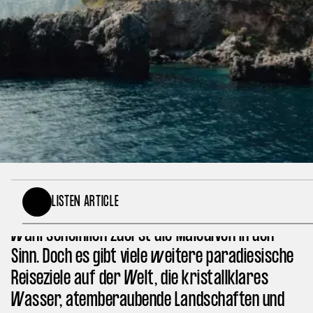
Wenn du an glasklares Wasser und
LISTEN ARTICLE
traumhafte Strände denkst, kommen dir
wahrscheinlich zuerst die Malediven in den
Sinn. Doch es gibt viele weitere paradiesische
Reiseziele auf der Welt, die kristallklares
Wasser, atemberaubende Landschaften und