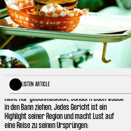
Hier sind die 10 leckersten kulinarischen
LISTEN ARTICLE
Köstlichkeiten aus der ganzen Welt, die dich
nicht nur geschmacklich, sondern auch visuell
in den Bann ziehen. Jedes Gericht ist ein
Highlight seiner Region und macht Lust auf
eine Reise zu seinen Ursprüngen: